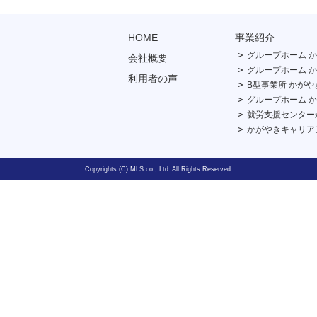
HOME
事業紹介
グループホーム か
会社概要
グループホーム か
利用者の声
B型事業所 かがや
グループホーム か
就労支援センター
かがやきキャリア
Copyrights (C) MLS co., Ltd. All Rights Reserved.